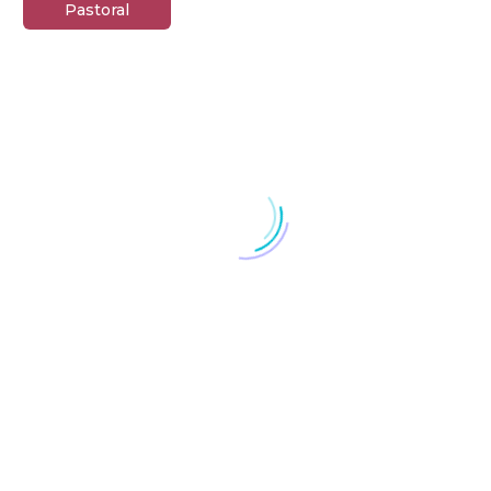
Pastoral
“
Guardad bien la paz, la tranquilidad y la alegría
interior.
“