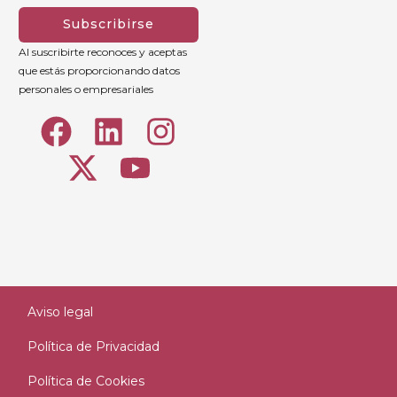
Señor si no abrazáis la mortificación.
“
Subscribirse
Al suscribirte reconoces y aceptas
que estás proporcionando datos
personales o empresariales
“
No dudéis, que, si ponéis en práctica lo que os digo,
adelantaréis mucho en el camino de la virtud.
“
Aviso legal
Política de Privacidad
Política de Cookies