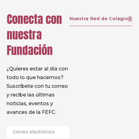
Conecta con
Nuestra Red de Colegios
nuestra
“
Para enseñar a otros la humildad, se debe ser
humilde; para enseñar la caridad debe practicarla
Fundación
primeramente el que la ha de enseñar.
“
¿Quieres estar al día con
todo lo que hacemos?
Suscríbete con tu correo
y recibe las últimas
noticias, eventos y
avances de la FEFC.
“
Nunca tendréis la caridad y amor de Dios nuestro