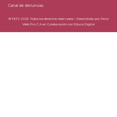
Canal de denuncias
© FEFC 2025. Todos los derechos reservados – Desarollado por
Fenix
Web Pro C.A
en Colaboración con
Educa Digital