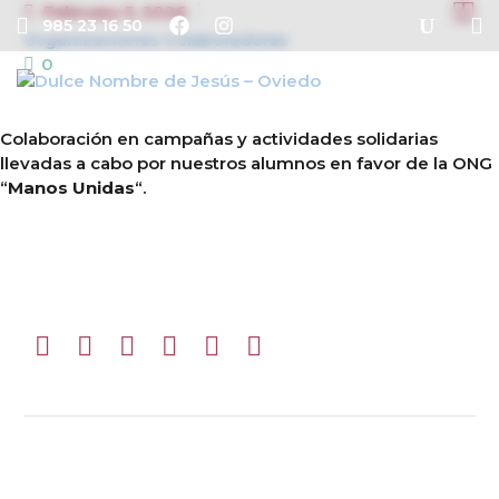


February 5, 2026
985 23 16 50
Organizaciones Colaboradoras
0
Colaboración en campañas y actividades solidarias
llevadas a cabo por nuestros alumnos en favor de la ONG
“
Manos Unidas
“.
Prev
Next