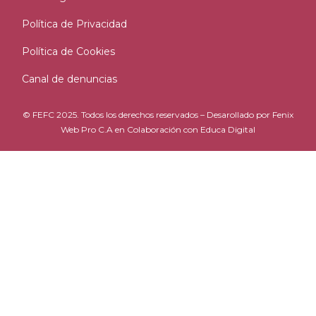
Política de Privacidad
Política de Cookies
Canal de denuncias
© FEFC 2025. Todos los derechos reservados – Desarollado por
Fenix
Web Pro C.A
en Colaboración con
Educa Digital