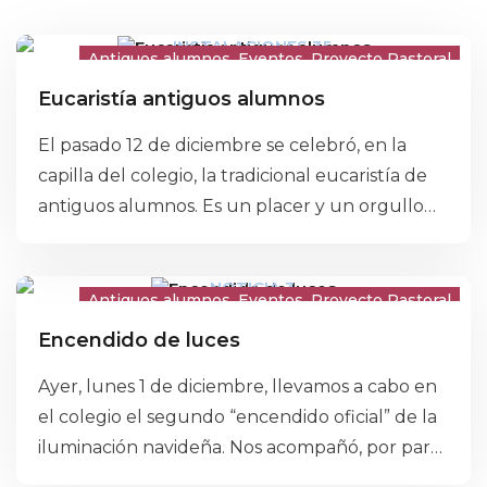
Antiguos alumnos
Eventos
Proyecto Pastoral
Eucaristía antiguos alumnos
Title
El pasado 12 de diciembre se celebró, en la
Description
capilla del colegio, la tradicional eucaristía de
antiguos alumnos. Es un placer y un orgullo
acoger esta celebración y ver cada año como,
los que hace un tiempo fueron nuestros
alumnos, mantienen sus vínculos con el
Antiguos alumnos
Eventos
Proyecto Pastoral
colegio y sus compañeros. Os damos a todos la
Encendido de luces
enhorabuena con el deseo de continuar
Ayer, lunes 1 de diciembre, llevamos a cabo en
repitiendo esta experiencia.
el colegio el segundo “encendido oficial” de la
iluminación navideña. Nos acompañó, por parte
del Ayuntamiento de Oviedo, Covadonga Díaz